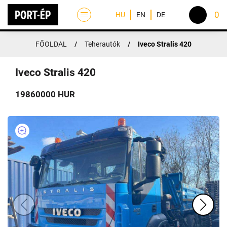
0
HU
EN
DE
FŐOLDAL
/
Teherautók
/
Iveco Stralis 420
FŐOLDAL
RÓLUNK
Iveco Stralis 420
TEVÉKENYSÉGEK
19860000 HUR
GÉPPARK
KAPCSOLAT