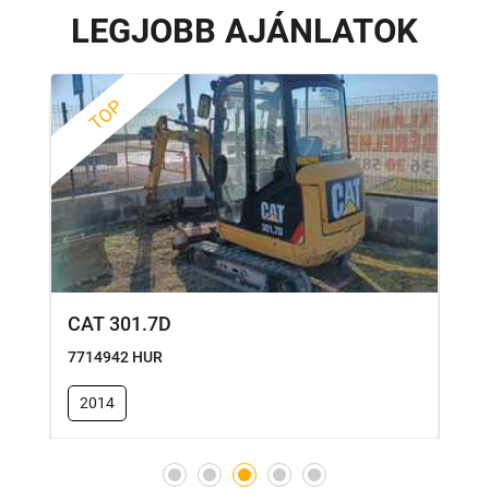
LEGJOBB AJÁNLATOK
TOP
CAT 301.7D
K
7714942 HUR
9
2014