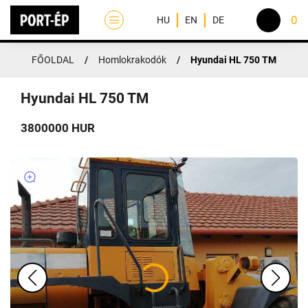
0
HU
EN
DE
FŐOLDAL
/
Homlokrakodók
/
Hyundai HL 750 TM
FŐOLDAL
RÓLUNK
Hyundai HL 750 TM
TEVÉKENYSÉGEK
3800000 HUR
GÉPPARK
KAPCSOLAT