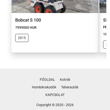
Bobcat S 100
She
re
7999000 HUR
189
2015
20
FŐOLDAL
Kotrók
Homlokrakodók
Teherautók
KAPCSOLAT
Copyright © 2020 - 2026