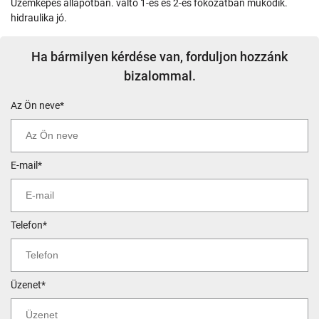
üzemképes állapotban. váltó 1-es és 2-es fokozatban működik.
hidraulika jó.
Ha bármilyen kérdése van, forduljon hozzánk
bizalommal.
Az Ön neve*
E-mail*
Telefon*
Üzenet*