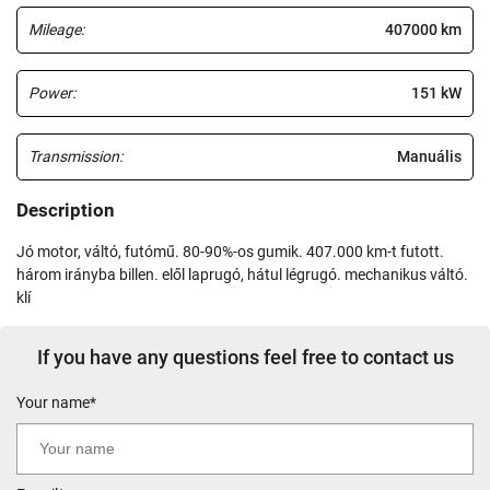
Mileage:
407000 km
Power:
151 kW
Transmission:
Manuális
Description
jó motor, váltó, futómű. 80-90%-os gumik. 407.000 km-t futott.
három irányba billen. elől laprugó, hátul légrugó. mechanikus váltó.
klí
If you have any questions feel free to contact us
Your name*