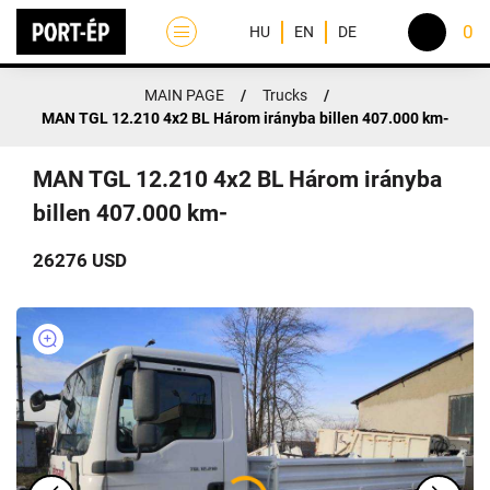
0
HU
EN
DE
MAIN PAGE
/
Trucks
/
MAIN PAGE
MAN TGL 12.210 4x2 BL Három irányba billen 407.000 km-
ABOUT US
MAN TGL 12.210 4x2 BL Három irányba
ACTIVITIES
billen 407.000 km-
FLEET
26276 USD
CONTACT