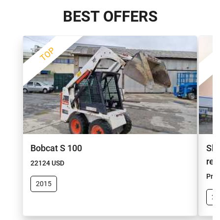
BEST OFFERS
TOP
Bobcat S 100
She
re
22124 USD
Pric
2015
20