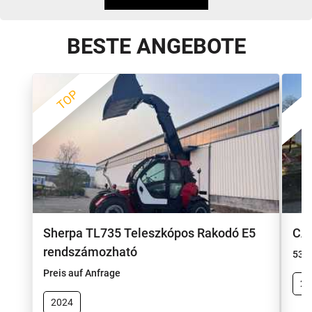
BESTE ANGEBOTE
TOP
Sherpa TL735 Teleszkópos Rakodó E5
CAT
rendszámozható
530
Preis auf Anfrage
20
2024