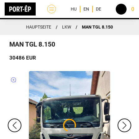
0
HU
EN
DE
HAUPTSEITE
/
LKW
/
MAN TGL 8.150
HAUPTSEITE
ÜBER UNS
MAN TGL 8.150
AKTIVITÄTEN
30486 EUR
FLOTTE
KONTAKT